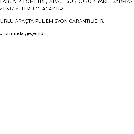
LARCA KİLOMETRE, ARACI SÜRDÜRÜP YAKIT SARFİY
MENİZ YETERLİ OLACAKTIR.
TÜRLÜ ARAÇTA FUL EMİSYON GARANTİLİDİR.
urumunda geçerlidir.)