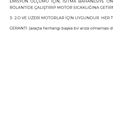
EMİSYON ÖLÇÜMÜ İÇİN, ISITMA BAHANESİYE ON
RÖLANTİDE ÇALIŞTIRIP MOTOR SICAKLIĞINA GETİR
3- 2.O VE ÜZERİ MOTORLAR İÇİN UYGUNDUR HER 
GERANTİ :(araçta herhangi başka bir arıza olmaması d