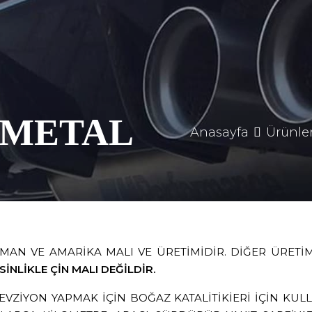
V METAL
Anasayfa
Ürünle
 ALMAN VE AMARİKA MALI VE ÜRETİMİDİR. DİĞER ÜRETİ
SİNLİKLE ÇİN MALI DEĞİLDİR.
VZİYON YAPMAK İÇİN BOĞAZ KATALİTİKİERİ İÇİN KULLA